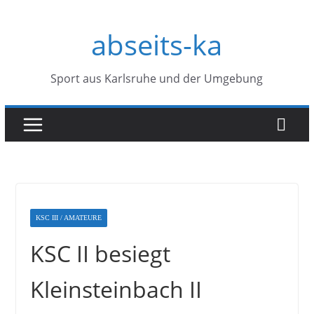
Zum
abseits-ka
Inhalt
springen
Sport aus Karlsruhe und der Umgebung
KSC III / AMATEURE
KSC II besiegt
Kleinsteinbach II