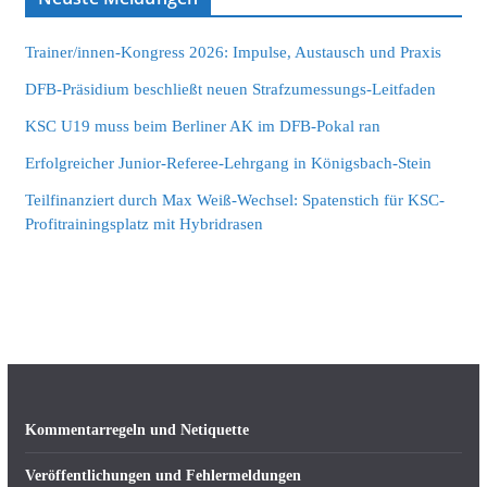
Trainer/innen-Kongress 2026: Impulse, Austausch und Praxis
DFB-Präsidium beschließt neuen Strafzumessungs-Leitfaden
KSC U19 muss beim Berliner AK im DFB-Pokal ran
Erfolgreicher Junior-Referee-Lehrgang in Königsbach-Stein
Teilfinanziert durch Max Weiß-Wechsel: Spatenstich für KSC-
Profitrainingsplatz mit Hybridrasen
Kommentarregeln und Netiquette
Veröffentlichungen und Fehlermeldungen