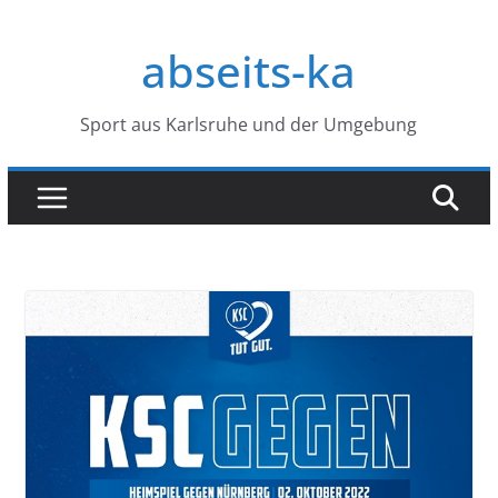
Zum
Inhalt
abseits-ka
springen
Sport aus Karlsruhe und der Umgebung