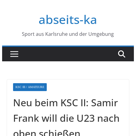
Zum
Inhalt
abseits-ka
springen
Sport aus Karlsruhe und der Umgebung
KSC III / AMATEURE
Neu beim KSC II: Samir
Frank will die U23 nach
oben schießen