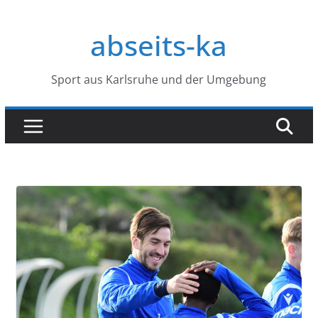
Zum
Inhalt
abseits-ka
springen
Sport aus Karlsruhe und der Umgebung