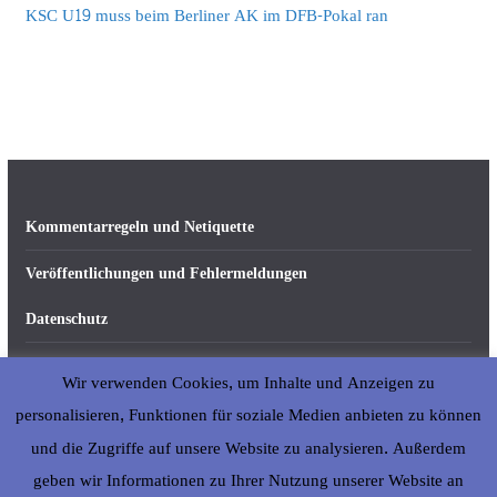
KSC U19 muss beim Berliner AK im DFB-Pokal ran
Kommentarregeln und Netiquette
Veröffentlichungen und Fehlermeldungen
Datenschutz
Impressum
Wir verwenden Cookies, um Inhalte und Anzeigen zu
Über abseits-ka.de
personalisieren, Funktionen für soziale Medien anbieten zu können
und die Zugriffe auf unsere Website zu analysieren. Außerdem
geben wir Informationen zu Ihrer Nutzung unserer Website an