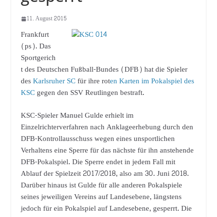
11. August 2015
Frankfurt
(ps). Das
Sportgerich
t des Deutschen Fußball-Bundes (DFB) hat die Spieler
des
Karlsruher SC
für ihre rot
en Karten im Pokalspiel des
KSC
gegen den SSV Reutlingen bestraft.
KSC-Spieler Manuel Gulde erhielt im
Einzelrichterverfahren nach Anklageerhebung durch den
DFB-Kontrollausschuss wegen eines unsportlichen
Verhaltens eine Sperre für das nächste für ihn anstehende
DFB-Pokalspiel. Die Sperre endet in jedem Fall mit
Ablauf der Spielzeit 2017/2018, also am 30. Juni 2018.
Darüber hinaus ist Gulde für alle anderen Pokalspiele
seines jeweiligen Vereins auf Landesebene, längstens
jedoch für ein Pokalspiel auf Landesebene, gesperrt. Die