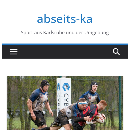
Zum
Inhalt
abseits-ka
springen
Sport aus Karlsruhe und der Umgebung