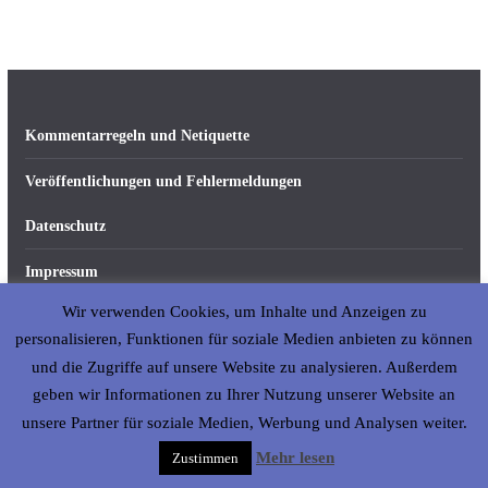
Kommentarregeln und Netiquette
Veröffentlichungen und Fehlermeldungen
Datenschutz
Impressum
Wir verwenden Cookies, um Inhalte und Anzeigen zu
Über abseits-ka.de
personalisieren, Funktionen für soziale Medien anbieten zu können
und die Zugriffe auf unsere Website zu analysieren. Außerdem
geben wir Informationen zu Ihrer Nutzung unserer Website an
Copyright © 2026
abseits-ka
. All rights reserved.
unsere Partner für soziale Medien, Werbung und Analysen weiter.
Mehr lesen
Zustimmen