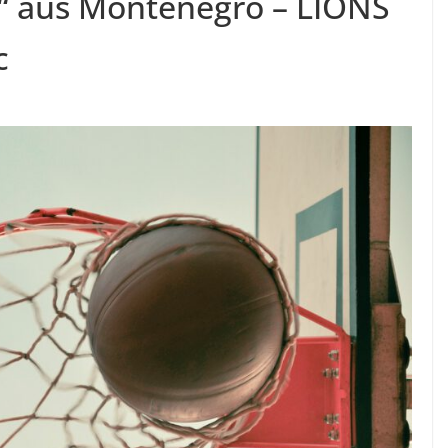
n“ aus Montenegro – LIONS
c