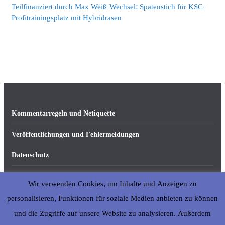
Teilfinanziert durch Max Weiß-Wechsel: Spatenstich für KSC-
Profitrainingsplatz mit Hybridrasen
Kommentarregeln und Netiquette
Veröffentlichungen und Fehlermeldungen
Datenschutz
Impressum
Wir verwenden Cookies, um Inhalte und Anzeigen zu
Über abseits-ka.de
personalisieren, Funktionen für soziale Medien anbieten zu können
und die Zugriffe auf unsere Website zu analysieren. Außerdem