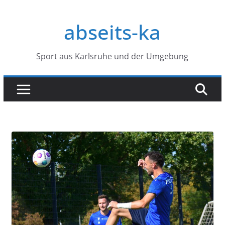
Zum
Inhalt
abseits-ka
springen
Sport aus Karlsruhe und der Umgebung