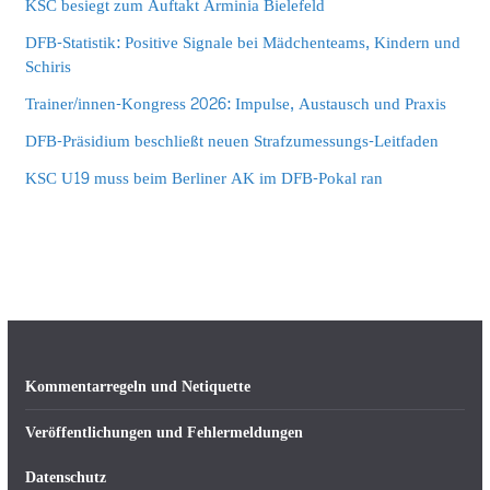
KSC besiegt zum Auftakt Arminia Bielefeld
DFB-Statistik: Positive Signale bei Mädchenteams, Kindern und
Schiris
Trainer/innen-Kongress 2026: Impulse, Austausch und Praxis
DFB-Präsidium beschließt neuen Strafzumessungs-Leitfaden
KSC U19 muss beim Berliner AK im DFB-Pokal ran
Kommentarregeln und Netiquette
Veröffentlichungen und Fehlermeldungen
Datenschutz