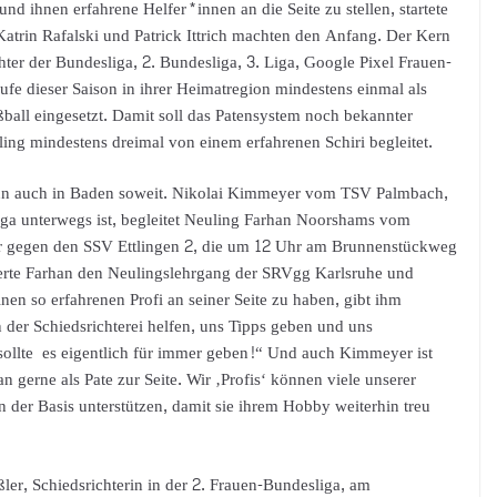
d ihnen erfahrene Helfer*innen an die Seite zu stellen, startete
Katrin Rafalski und Patrick Ittrich machten den Anfang. Der Kern
hter der Bundesliga, 2. Bundesliga, 3. Liga, Google Pixel Frauen-
fe dieser Saison in ihrer Heimatregion mindestens einmal als
ball eingesetzt. Damit soll das Patensystem noch bekannter
ling mindestens dreimal von einem erfahrenen Schiri begleitet.
un auch in Baden soweit. Nikolai Kimmeyer vom TSV Palmbach,
esliga unterwegs ist, begleitet Neuling Farhan Noorshams vom
rr gegen den SSV Ettlingen 2, die um 12 Uhr am Brunnenstückweg
ierte Farhan den Neulingslehrgang der SRVgg Karlsruhe und
inen so erfahrenen Profi an seiner Seite zu haben, gibt ihm
n der Schiedsrichterei helfen, uns Tipps geben und uns
n sollte es eigentlich für immer geben!“ Und auch Kimmeyer ist
n gerne als Pate zur Seite. Wir ‚Profis‘ können viele unserer
 der Basis unterstützen, damit sie ihrem Hobby weiterhin treu
ßler, Schiedsrichterin in der 2. Frauen-Bundesliga, am