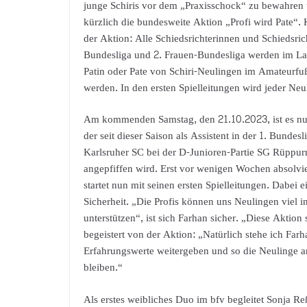
junge Schiris vor dem „Praxisschock“ zu bewahren un
kürzlich die bundesweite Aktion „Profi wird Pate“. 
der Aktion: Alle Schiedsrichterinnen und Schiedsric
Bundesliga und 2. Frauen-Bundesliga werden im Lau
Patin oder Pate von Schiri-Neulingen im Amateurfuß
werden. In den ersten Spielleitungen wird jeder Neu
Am kommenden Samstag, den 21.10.2023, ist es n
der seit dieser Saison als Assistent in der 1. Bund
Karlsruher SC bei der D-Junioren-Partie SG Rüppu
angepfiffen wird. Erst vor wenigen Wochen absolv
startet nun mit seinen ersten Spielleitungen. Dabei e
Sicherheit. „Die Profis können uns Neulingen viel i
unterstützen“, ist sich Farhan sicher. „Diese Aktio
begeistert von der Aktion: „Natürlich stehe ich Farha
Erfahrungswerte weitergeben und so die Neulinge an
bleiben.“
Als erstes weibliches Duo im bfv begleitet Sonja Re