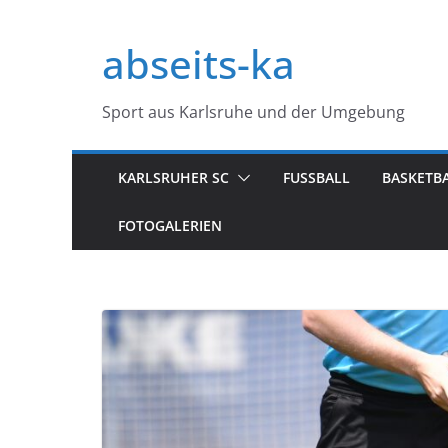
Zum
Inhalt
abseits-ka
springen
Sport aus Karlsruhe und der Umgebung
KARLSRUHER SC
FUSSBALL
BASKETB
FOTOGALERIEN