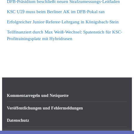
DFB-Präsidium beschließt neuen Strafzumessungs-Leitfaden
KSC U19 muss beim Berliner AK im DFB-Pokal ran
Erfolgreicher Junior-Referee-Lehrgang in Königsbach-Stein
Teilfinanziert durch Max Weiß-Wechsel: Spatenstich für KSC-
Profitrainingsplatz mit Hybridrasen
Kommentarregeln und Netiquette
Veröffentlichungen und Fehlermeldungen
Datenschutz
Impressum