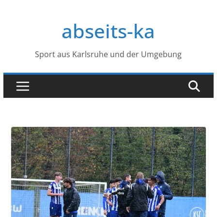
Zum
Inhalt
abseits-ka
springen
Sport aus Karlsruhe und der Umgebung