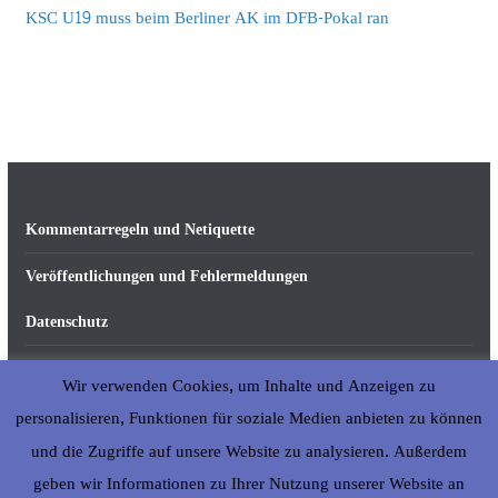
KSC U19 muss beim Berliner AK im DFB-Pokal ran
Kommentarregeln und Netiquette
Veröffentlichungen und Fehlermeldungen
Datenschutz
Impressum
Wir verwenden Cookies, um Inhalte und Anzeigen zu
Über abseits-ka.de
personalisieren, Funktionen für soziale Medien anbieten zu können
und die Zugriffe auf unsere Website zu analysieren. Außerdem
geben wir Informationen zu Ihrer Nutzung unserer Website an