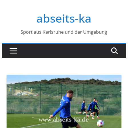
Zum
Inhalt
abseits-ka
springen
Sport aus Karlsruhe und der Umgebung