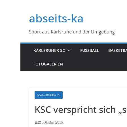
Zum
Inhalt
abseits-ka
springen
Sport aus Karlsruhe und der Umgebung
KARLSRUHER SC
FUSSBALL
BASKETB
FOTOGALERIEN
KARLSRUHER SC
KSC verspricht sich „
21. Oktober 2015