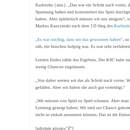
Karlsruhe (mia). „Das war ein Schritt nach vorne, d
Spannung halten und konzentriert das Spiel durchg
haben. Aber spielerisch müssen wir uns steigern“,
Markus Kauczinski nach dem 1:0-Sieg des
Karlsru
„Es war wichtig, dass wir das gewonnen haben“
, s
zäh, ein bisschen holprig war. Es war sehr zerfahre
Letzten Endes zähle das Ergebnis. Der KSC habe ni
wenig Chancen zugelassen.
„Von daher werten wir das als Schritt nach vorne. Wi
gefallen. Aber wir haben die auch gut verteidigt.“
„Wir müssen von Spiel zu Spiel schauen. Aber man ha
Leistung gezeigt haben. Wir sind zur Chance gekomm
nicht so eiskalt ausnutzen können. Das ist die Entw
[adrotate group=“2″]