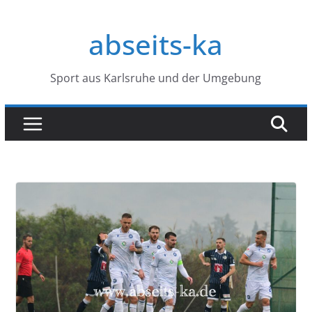
Zum
Inhalt
abseits-ka
springen
Sport aus Karlsruhe und der Umgebung