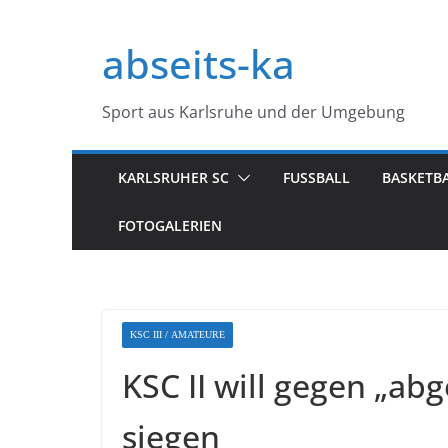
Zum
Inhalt
abseits-ka
springen
Sport aus Karlsruhe und der Umgebung
KARLSRUHER SC
FUSSBALL
BASKETB
FOTOGALERIEN
KSC III / AMATEURE
KSC II will gegen „ab
siegen