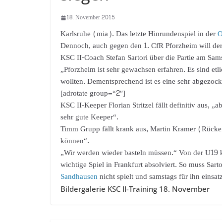
18. November 2015
Karlsruhe (mia). Das letzte Hinrundenspiel in der
O
Dennoch, auch gegen den 1. CfR Pforzheim will der 
KSC II-Coach Stefan Sartori über die Partie am Sam
„Pforzheim ist sehr gewachsen erfahren. Es sind etl
wollten. Dementsprechend ist es eine sehr abgezoc
[adrotate group=“2″]
KSC II-Keeper Florian Stritzel fällt definitiv aus,
sehr gute Keeper“.
Timm Grupp fällt krank aus, Martin Kramer (Rücken
können“.
„Wir werden wieder basteln müssen.“ Von der U19 
wichtige Spiel in Frankfurt absolviert. So muss Sart
Sandhausen
nicht spielt und samstags für ihn einsat
Bildergalerie KSC II-Training 18. November