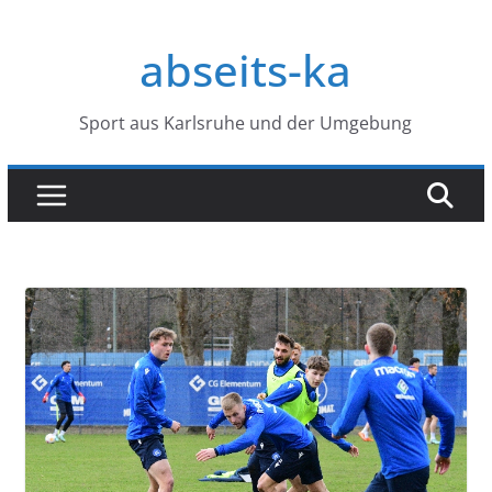
Zum
Inhalt
abseits-ka
springen
Sport aus Karlsruhe und der Umgebung