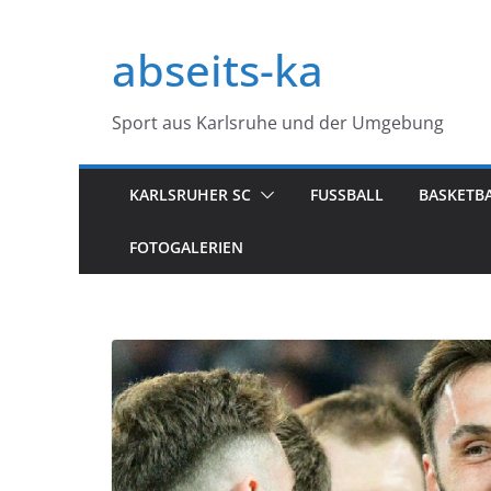
Zum
Inhalt
abseits-ka
springen
Sport aus Karlsruhe und der Umgebung
KARLSRUHER SC
FUSSBALL
BASKETB
FOTOGALERIEN