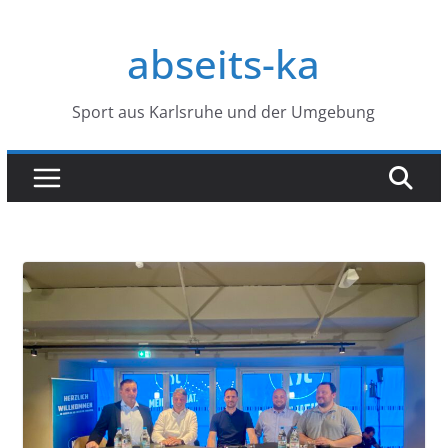
Zum
Inhalt
abseits-ka
springen
Sport aus Karlsruhe und der Umgebung