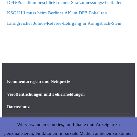
DFB-Präsidium beschließt neuen Strafzumessungs-Leitfaden
KSC U19 muss beim Berliner AK im DFB-Pokal ran
Erfolgreicher Junior-Referee-Lehrgang in Königsbach-Stein
Kommentarregeln und Netiquette
Veröffentlichungen und Fehlermeldungen
Datenschutz
Impressum
Wir verwenden Cookies, um Inhalte und Anzeigen zu
Über abseits-ka.de
personalisieren, Funktionen für soziale Medien anbieten zu können