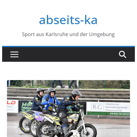
Zum
Inhalt
abseits-ka
springen
Sport aus Karlsruhe und der Umgebung