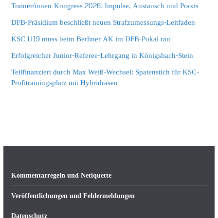
Trainer/innen-Kongress 2026: Impulse, Austausch und Praxis
DFB-Präsidium beschließt neuen Strafzumessungs-Leitfaden
KSC U19 muss beim Berliner AK im DFB-Pokal ran
Erfolgreicher Junior-Referee-Lehrgang in Königsbach-Stein
Teilfinanziert durch Max Weiß-Wechsel: Spatenstich für KSC-
Profitrainingsplatz mit Hybridrasen
Kommentarregeln und Netiquette
Veröffentlichungen und Fehlermeldungen
Datenschutz