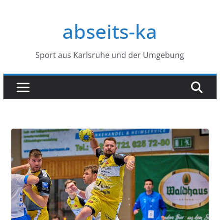
Zum
Inhalt
abseits-ka
springen
Sport aus Karlsruhe und der Umgebung