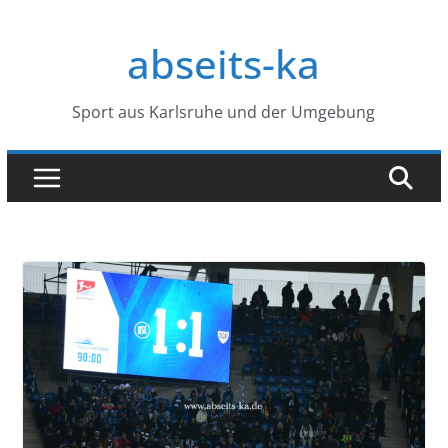
Zum
Inhalt
abseits-ka
springen
Sport aus Karlsruhe und der Umgebung