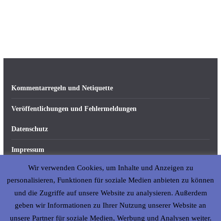
Kommentarregeln und Netiquette
Veröffentlichungen und Fehlermeldungen
Datenschutz
Impressum
Wir verwenden Cookies, um Inhalte und Anzeigen zu
Über abseits-ka.de
personalisieren, Funktionen für soziale Medien anbieten zu können
und die Zugriffe auf unsere Website zu analysieren. Außerdem
geben wir Informationen zu Ihrer Nutzung unserer Website an
Copyright © 2026
abseits-ka
. All rights reserved.
unsere Partner für soziale Medien, Werbung und Analysen weiter.