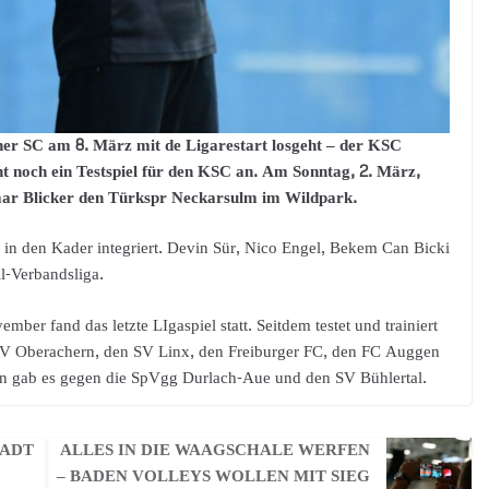
her SC am 8. März mit de Ligarestart losgeht – der KSC
t noch ein Testspiel für den KSC an. Am Sonntag, 2. März,
ar Blicker den Türkspr Neckarsulm im Wildpark.
 in den Kader integriert. Devin Sür, Nico Engel, Bekem Can Bicki
l-Verbandsliga.
mber fand das letzte LIgaspiel statt. Seitdem testet und trainiert
 SV Oberachern, den SV Linx, den Freiburger FC, den FC Auggen
n gab es gegen die SpVgg Durlach-Aue und den SV Bühlertal.
TADT
ALLES IN DIE WAAGSCHALE WERFEN
– BADEN VOLLEYS WOLLEN MIT SIEG