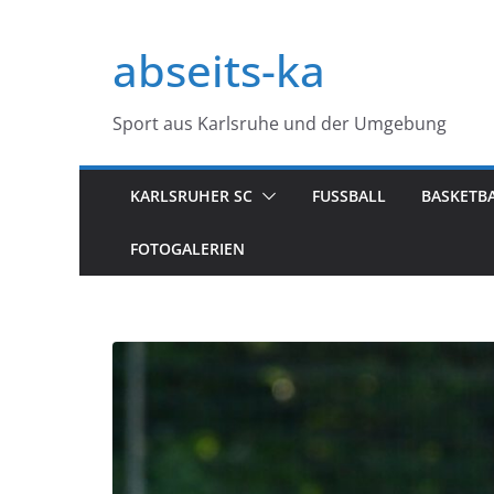
Zum
Inhalt
abseits-ka
springen
Sport aus Karlsruhe und der Umgebung
KARLSRUHER SC
FUSSBALL
BASKETB
FOTOGALERIEN