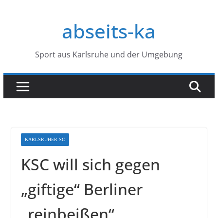
Zum
Inhalt
abseits-ka
springen
Sport aus Karlsruhe und der Umgebung
KARLSRUHER SC
KSC will sich gegen
„giftige“ Berliner
„reinbeißen“