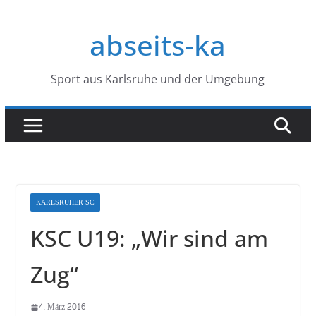
Zum
Inhalt
abseits-ka
springen
Sport aus Karlsruhe und der Umgebung
KARLSRUHER SC
KSC U19: „Wir sind am
Zug“
4. März 2016