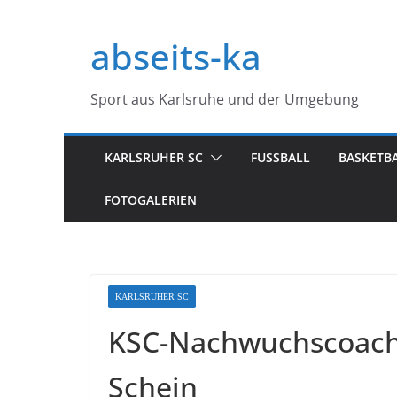
Zum
Inhalt
abseits-ka
springen
Sport aus Karlsruhe und der Umgebung
KARLSRUHER SC
FUSSBALL
BASKETB
FOTOGALERIEN
KARLSRUHER SC
KSC-Nachwuchscoach 
Schein