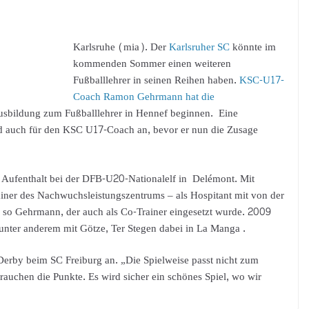
Karlsruhe (mia). Der
Karlsruher SC
könnte im
kommenden Sommer einen weiteren
Fußballlehrer in seinen Reihen haben.
KSC-U17-
Coach Ramon Gehrmann hat die
usbildung zum Fußballlehrer in Hennef beginnen. Eine
and auch für den KSC U17-Coach an, bevor er nun die Zusage
 Aufenthalt bei der DFB-U20-Nationalelf in Delémont. Mit
ainer des Nachwuchsleistungszentrums – als Hospitant mit von der
, so Gehrmann, der auch als Co-Trainer eingesetzt wurde. 2009
f unter anderem mit Götze, Ter Stegen dabei in La Manga .
erby beim SC Freiburg an. „Die Spielweise passt nicht zum
brauchen die Punkte. Es wird sicher ein schönes Spiel, wo wir