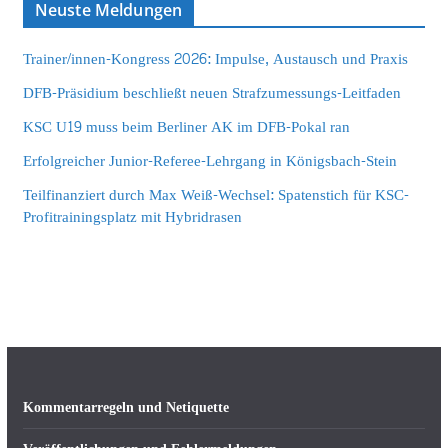
Neuste Meldungen
Trainer/innen-Kongress 2026: Impulse, Austausch und Praxis
DFB-Präsidium beschließt neuen Strafzumessungs-Leitfaden
KSC U19 muss beim Berliner AK im DFB-Pokal ran
Erfolgreicher Junior-Referee-Lehrgang in Königsbach-Stein
Teilfinanziert durch Max Weiß-Wechsel: Spatenstich für KSC-
Profitrainingsplatz mit Hybridrasen
Kommentarregeln und Netiquette