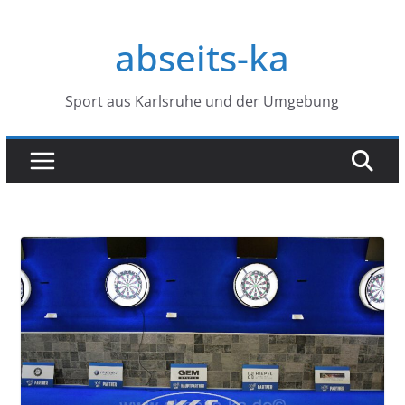
Zum
Inhalt
abseits-ka
springen
Sport aus Karlsruhe und der Umgebung