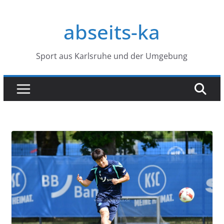
Zum
Inhalt
abseits-ka
springen
Sport aus Karlsruhe und der Umgebung