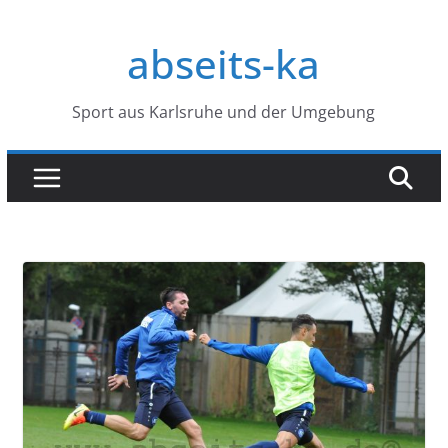
Zum
Inhalt
abseits-ka
springen
Sport aus Karlsruhe und der Umgebung