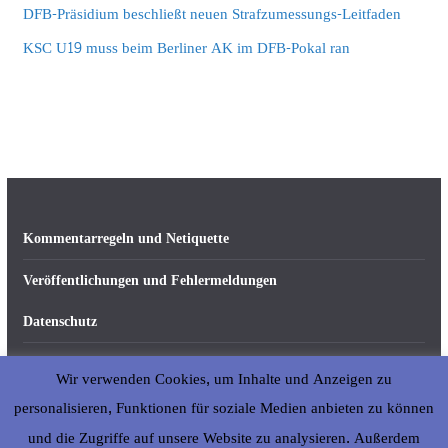
DFB-Präsidium beschließt neuen Strafzumessungs-Leitfaden
KSC U19 muss beim Berliner AK im DFB-Pokal ran
Kommentarregeln und Netiquette
Veröffentlichungen und Fehlermeldungen
Datenschutz
Impressum
Wir verwenden Cookies, um Inhalte und Anzeigen zu
Über abseits-ka.de
personalisieren, Funktionen für soziale Medien anbieten zu können
und die Zugriffe auf unsere Website zu analysieren. Außerdem