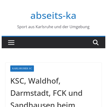
Zum
Inhalt
abseits-ka
springen
Sport aus Karlsruhe und der Umgebung
KARLSRUHER SC
KSC, Waldhof,
Darmstadt, FCK und
Sandhausen beim