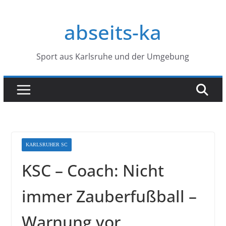
Zum
Inhalt
abseits-ka
springen
Sport aus Karlsruhe und der Umgebung
KARLSRUHER SC
KSC – Coach: Nicht
immer Zauberfußball –
Warnung vor