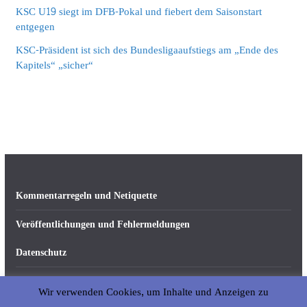
KSC U19 siegt im DFB-Pokal und fiebert dem Saisonstart
entgegen
KSC-Präsident ist sich des Bundesligaaufstiegs am „Ende des
Kapitels“ „sicher“
Kommentarregeln und Netiquette
Veröffentlichungen und Fehlermeldungen
Datenschutz
Impressum
Wir verwenden Cookies, um Inhalte und Anzeigen zu