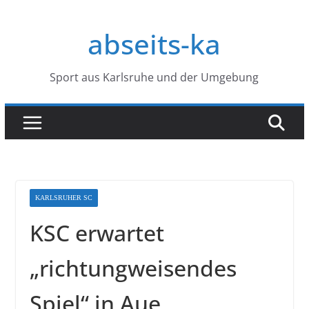
Zum
Inhalt
abseits-ka
springen
Sport aus Karlsruhe und der Umgebung
KARLSRUHER SC
KSC erwartet
„richtungweisendes
Spiel“ in Aue