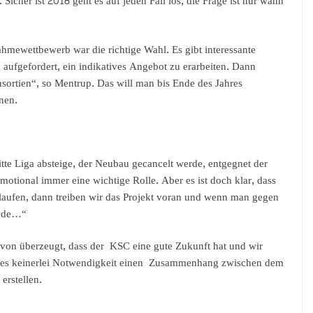
cher ist 2018 geht es auf jeden Fall los, die Frage ist nur wann
hmewettbewerb war die richtige Wahl. Es gibt interessante
aufgefordert, ein indikatives Angebot zu erarbeiten. Dann
ortien“, so Mentrup. Das will man bis Ende des Jahres
nen.
te Liga absteige, der Neubau gecancelt werde, entgegnet der
emotional immer eine wichtige Rolle. Aber es ist doch klar, dass
elaufen, dann treiben wir das Projekt voran und wenn man gegen
lade…“
davon überzeugt, dass der KSC eine gute Zukunft hat und wir
 es keinerlei Notwendigkeit einen Zusammenhang zwischen dem
erstellen.