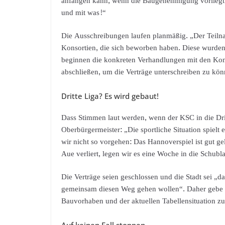
anfangen kann, wenn die Baugenehmigung vorliegt. Si
und mit was!“
Die Ausschreibungen laufen planmäßig. „Der Teilna
Konsortien, die sich beworben haben. Diese wurden 
beginnen die konkreten Verhandlungen mit den Kons
abschließen, um die Verträge unterschreiben zu kön
Dritte Liga? Es wird gebaut!
Dass Stimmen laut werden, wenn der KSC in die Drit
Oberbürgermeister: „Die sportliche Situation spielt 
wir nicht so vorgehen: Das Hannoverspiel ist gut g
Aue verliert, legen wir es eine Woche in die Schub
Die Verträge seien geschlossen und die Stadt sei „
gemeinsam diesen Weg gehen wollen“. Daher gebe
Bauvorhaben und der aktuellen Tabellensituation zu 
Auf keinen Fall stoppen