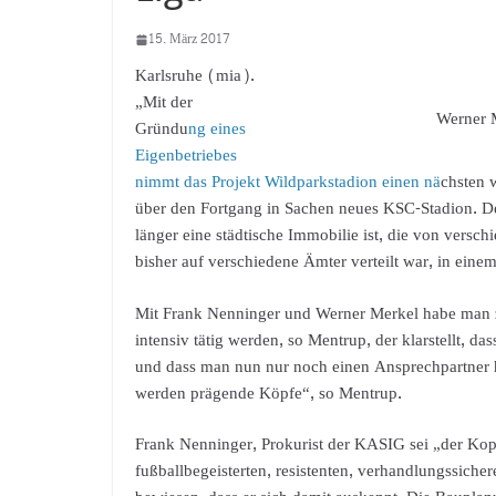
15. März 2017
Karlsruhe (mia).
„Mit der
Werner 
Gründu
ng eines
Eigenbetriebes
nimmt das Projekt Wildparkstadion einen nä
chsten 
über den Fortgang in Sachen neues KSC-Stadion. De
länger eine städtische Immobilie ist, die von versch
bisher auf verschiedene Ämter verteilt war, in eine
Mit Frank Nenninger und Werner Merkel habe man 
intensiv tätig werden, so Mentrup, der klarstellt, da
und dass man nun nur noch einen Ansprechpartner 
werden prägende Köpfe“, so Mentrup.
Frank Nenninger, Prokurist der KASIG sei „der Kop
fußballbegeisterten, resistenten, verhandlungssiche