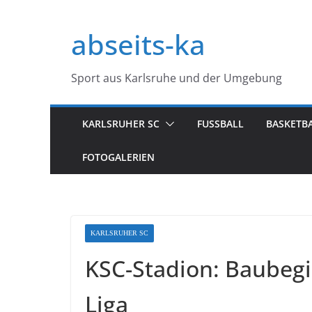
Zum
Inhalt
abseits-ka
springen
Sport aus Karlsruhe und der Umgebung
KARLSRUHER SC
FUSSBALL
BASKETB
FOTOGALERIEN
KARLSRUHER SC
KSC-Stadion: Baubegi
Liga