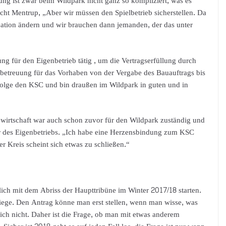
ung ist zwar beim Wildpark nicht ganz so kompliziert, was es
lacht Mentrup, „Aber wir müssen den Spielbetrieb sicherstellen. Da
uation ändern und wir brauchen dann jemanden, der das unter
für den Eigenbetrieb tätig , um die Vertragserfüllung durch
betreuung für das Vorhaben von der Vergabe des Bauauftrags bis
erfolge den KSC und bin draußen im Wildpark in guten und in
rtschaft war auch schon zuvor für den Wildpark zuständig und
r des Eigenbetriebs. „Ich habe eine Herzensbindung zum KSC
der Kreis scheint sich etwas zu schließen.“
lich mit dem Abriss der Haupttribüne im Winter 2017/18 starten.
ege. Den Antrag könne man erst stellen, wenn man wisse, was
ich nicht. Daher ist die Frage, ob man mit etwas anderem