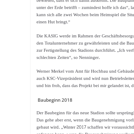
bewiesen, dass er sich damit auskennt. Die Bauplan
unter der Erde betrifft – zumindest hoffe ich das“, 
kann sich alle zwei Wochen beim Heimspiel die Sit
einen Hut bringt.“
Die KASIG werde im Rahmen der Geschäftsbesorgung 
den Totalunternehmer zu gewährleisten und die Bau
zur Fertigstellung des Stadions durchführt. „Ich v
schlechten Zeiten“, so Nenninger.
Werner Merkel vom Amt für Hochbau und Gebäudewi
auch KSC-Vizepräsident und wird nun Betriebsleite
und bin froh, dass das Projekt bei mir gelandet ist, 
Baubeginn 2018
Der Baubeginn für das neue Stadion sollte ursprüng
Das gehe aber erst, wenn die Baugenehmigung vorli
gebaut wird. „Winter 2017 schaffen wir voraussichtl