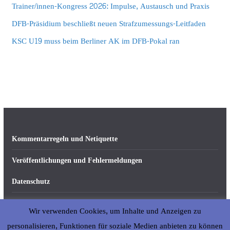
Trainer/innen-Kongress 2026: Impulse, Austausch und Praxis
DFB-Präsidium beschließt neuen Strafzumessungs-Leitfaden
KSC U19 muss beim Berliner AK im DFB-Pokal ran
Kommentarregeln und Netiquette
Veröffentlichungen und Fehlermeldungen
Datenschutz
Impressum
Wir verwenden Cookies, um Inhalte und Anzeigen zu
Über abseits-ka.de
personalisieren, Funktionen für soziale Medien anbieten zu können