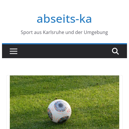
Zum
Inhalt
abseits-ka
springen
Sport aus Karlsruhe und der Umgebung