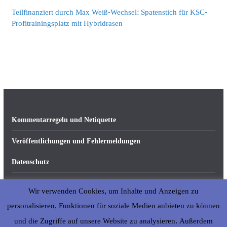
Teilfinanziert durch Max Weiß-Wechsel: Spatenstich für KSC-
Profitrainingsplatz mit Hybridrasen
Kommentarregeln und Netiquette
Veröffentlichungen und Fehlermeldungen
Datenschutz
Impressum
Wir verwenden Cookies, um Inhalte und Anzeigen zu
Über abseits-ka.de
personalisieren, Funktionen für soziale Medien anbieten zu können
und die Zugriffe auf unsere Website zu analysieren. Außerdem