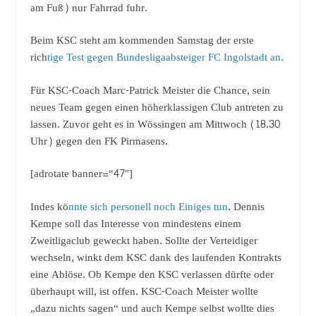
am Fuß) nur Fahrrad fuhr.
Beim KSC steht am kommenden Samstag der erste
rich
tige Test gegen Bundesligaabsteiger FC Ingolstadt an.
Für KSC-Coach Marc-Patrick Meister die Chance, sein
neues Team gegen einen höherklassigen Club antreten zu
lassen. Zuvor geht es in Wössingen am Mittwoch (18.30
Uhr) gegen den FK Pirmasens.
[adrotate banner=“47″]
Indes kö
nnte sich personell noch Einiges tun
. Dennis
Kempe soll das Interesse von mindestens einem
Zweitligaclub geweckt haben. Sollte der Verteidiger
wechseln, winkt dem KSC dank des laufenden Kontrakts
eine Ablöse. Ob Kempe den KSC verlassen dürfte oder
überhaupt will, ist offen. KSC-Coach Meister wollte
„dazu nichts sagen“ und auch Kempe selbst wollte dies