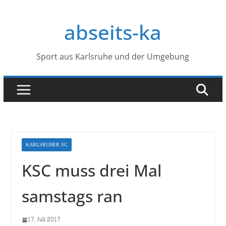
Zum
Inhalt
abseits-ka
springen
Sport aus Karlsruhe und der Umgebung
KARLSRUHER SC
KSC muss drei Mal
samstags ran
17. Juli 2017