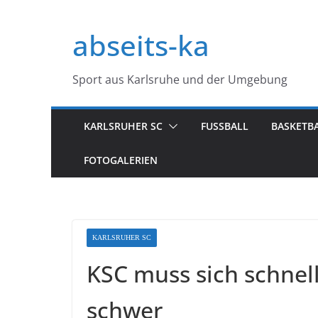
Zum
Inhalt
abseits-ka
springen
Sport aus Karlsruhe und der Umgebung
KARLSRUHER SC
FUSSBALL
BASKETB
FOTOGALERIEN
KARLSRUHER SC
KSC muss sich schnell
schwer