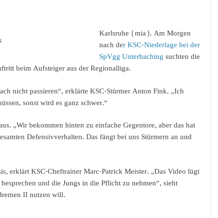
Karlsruhe (mia). Am Morgen
k
nach de
r KSC-Niederlage bei der
SpVgg Unterhaching
suchten die
tritt beim Aufsteiger aus der Regionalliga.
fach nicht passieren“, erklärte KSC-Stürmer Anton Fink. „Ich
müssen, sonst wird es ganz schwer.“
aus. „Wir bekommen hinten zu einfache Gegentore, aber das hat
gesamten Defensivverhalten. Das fängt bei uns Stürmern an und
asis, erklärt KSC-Cheftrainer Marc-Patrick Meister. „Das Video lügt
 besprechen und die Jungs in die Pflicht zu nehmen“, sieht
remen II nutzen will.