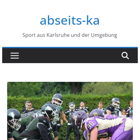
Zum
Inhalt
abseits-ka
springen
Sport aus Karlsruhe und der Umgebung