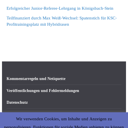
Erfolgreicher Junior-Referee-Lehrgang in Königsbach-Stein
Teilfinanziert durch Max Weiß-Wechsel: Spatenstich für KSC-
Profitrainingsplatz mit Hybridrasen
Kommentarregeln und Netiquette
Veröffentlichungen und Fehlermeldungen
Datenschutz
Impressum
Wir verwenden Cookies, um Inhalte und Anzeigen zu
Über abseits-ka.de
personalisieren, Funktionen für soziale Medien anbieten zu können