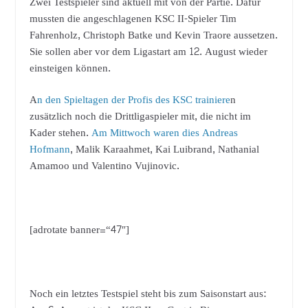
Zwei Testspieler sind aktuell mit von der Partie. Dafür
mussten die angeschlagenen KSC II-Spieler Tim
Fahrenholz, Christoph Batke und Kevin Traore aussetzen.
Sie sollen aber vor dem Ligastart am 12. August wieder
einsteigen können.
A
n den Spieltagen der Profis des KSC trainiere
n
zusätzlich noch die Drittligaspieler mit, die nicht im
Kader stehen.
Am Mittwoch waren dies Andreas
Hofmann
, Malik Karaahmet, Kai Luibrand, Nathanial
Amamoo und Valentino Vujinovic.
[adrotate banner=“47″]
Noch ein letztes Testspiel steht bis zum Saisonstart aus: