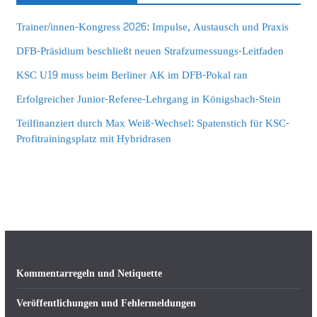
Trainer/innen-Kongress 2026: Impulse, Austausch und Praxis
DFB-Präsidium beschließt neuen Strafzumessungs-Leitfaden
KSC U19 muss beim Berliner AK im DFB-Pokal ran
Erfolgreicher Junior-Referee-Lehrgang in Königsbach-Stein
Teilfinanziert durch Max Weiß-Wechsel: Spatenstich für KSC-
Profitrainingsplatz mit Hybridrasen
Kommentarregeln und Netiquette
Veröffentlichungen und Fehlermeldungen