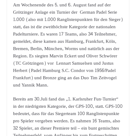
Am Wochenende des 5. und 6. August fand auf der
Grötzinger Anlage ein Turnier der German Padel Serie
1.000 (also mit 1.000 Ranglistenpunkten für den Sieger)
statt, das ist die zweithöchste Kategorie der nationalen
Padelturniere. Es waren 17 Teams, also 34 Teilnehmer,
gemeldet, diese kamen aus Hamburg, Frankfurt, Köln,
Bremen, Berlin, München, Worms und natürlich aus der
Region. Es siegten Marvin Eckert und Oliver Schwörer
(TC Grötzingen) vor Lennart Samuelsen und Justus
Herbert (Padel Hamburg S.C. Condor von 1956/Padel
Frankfurt) und Bronze ging an das Duo Tim Zeitvogel
und Yannik Mann.
Bereits am 30.Juli fand das „1. Karlsruher Fun-Turnier“
in der niedrigsten Kategorie, der GPS-100, statt. GPS-100
bedeutet, dass für das Siegerteam 100 Ranglistenpunkte
pro Spieler vergeben werden. Es nahmen 16 Teams, also
32 Spieler, an dieser Premiere teil – ein bunt gemischtes
Teilnehmerfeld, vom Anfänger bis zum Fortgeschritten,