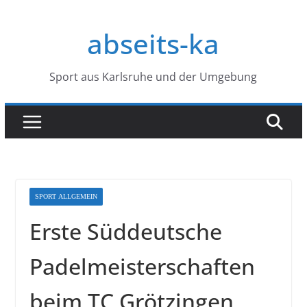
Zum
Inhalt
abseits-ka
springen
Sport aus Karlsruhe und der Umgebung
SPORT ALLGEMEIN
Erste Süddeutsche
Padelmeisterschaften
beim TC Grötzingen