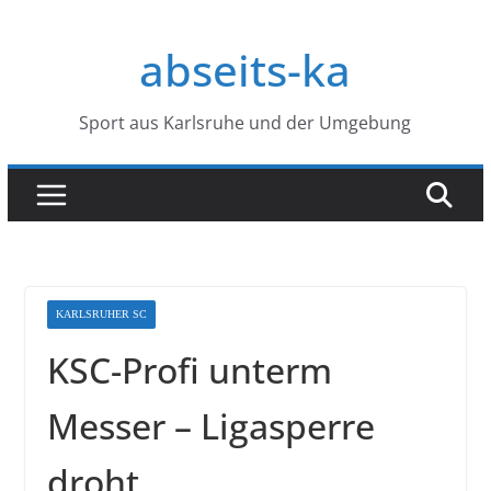
Zum
Inhalt
abseits-ka
springen
Sport aus Karlsruhe und der Umgebung
KARLSRUHER SC
KSC-Profi unterm
Messer – Ligasperre
droht