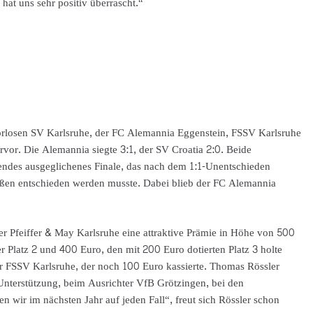
 hat uns sehr positiv überrascht.“
rlosen SV Karlsruhe, der FC Alemannia Eggenstein, FSSV Karlsruhe
rvor. Die Alemannia siegte 3:1, der SV Croatia 2:0. Beide
nendes ausgeglichenes Finale, das nach dem 1:1-Unentschieden
eßen entschieden werden musste. Dabei blieb der FC Alemannia
er Pfeiffer & May Karlsruhe eine attraktive Prämie in Höhe von 500
r Platz 2 und 400 Euro, den mit 200 Euro dotierten Platz 3 holte
er FSSV Karlsruhe, der noch 100 Euro kassierte. Thomas Rössler
 Unterstützung, beim Ausrichter VfB Grötzingen, bei den
wir im nächsten Jahr auf jeden Fall“, freut sich Rössler schon