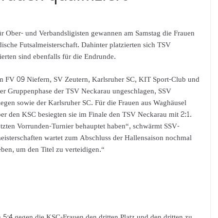
für Ober- und Verbandsligisten gewannen am Samstag die Frauen
ische Futsalmeisterschaft. Dahinter platzierten sich TSV
rten sind ebenfalls für die Endrunde.
m FV 09 Niefern, SV Zeutern, Karlsruher SC, KIT Sport-Club und
h der Gruppenphase der TSV Neckarau ungeschlagen, SSV
egen sowie der Karlsruher SC. Für die Frauen aus Waghäusel
über den KSC besiegten sie im Finale den TSV Neckarau mit 2:1.
setzten Vorrunden-Turnier behauptet haben“, schwärmt SSV-
meisterschaften wartet zum Abschluss der Hallensaison nochmal
eben, um den Titel zu verteidigen.“
 5:4 gegen die KSC-Frauen den dritten Platz und den dritten zu