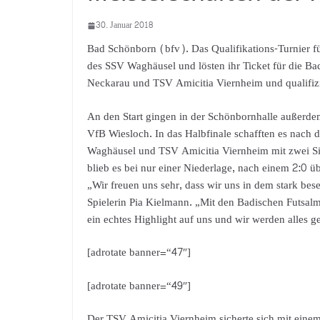
30. Januar 2018
Bad Schönborn (bfv). Das Qualifikations-Turnier 
des SSV Waghäusel und lösten ihr Ticket für die Bad
Neckarau und TSV Amicitia Viernheim und qualifizie
An den Start gingen in der Schönbornhalle außerde
VfB Wiesloch. In das Halbfinale schafften es nac
Waghäusel und TSV Amicitia Viernheim mit zwei Si
blieb es bei nur einer Niederlage, nach einem 2:0 
„Wir freuen uns sehr, dass wir uns in dem stark be
Spielerin Pia Kielmann. „Mit den Badischen Futsal
ein echtes Highlight auf uns und wir werden alles g
[adrotate banner=“47″]
[adrotate banner=“49″]
Der TSV Amicitia Viernheim sicherte sich mit einem