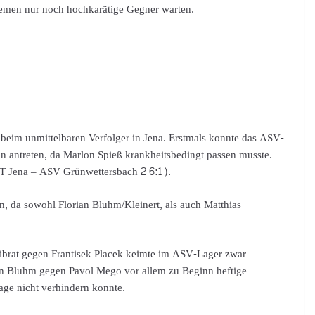
emen nur noch hochkarätige Gegner warten.
e beim unmittelbaren Verfolger in Jena. Erstmals konnte das ASV-
on antreten, da Marlon Spieß krankheitsbedingt passen musste.
TT Jena – ASV Grünwettersbach 2 6:1).
n, da sowohl Florian Bluhm/Kleinert, als auch Matthias
Zibrat gegen Frantisek Placek keimte im ASV-Lager zwar
ian Bluhm gegen Pavol Mego vor allem zu Beginn heftige
age nicht verhindern konnte.