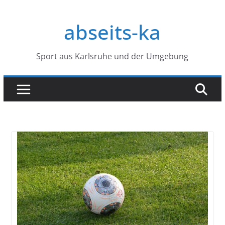
Zum
Inhalt
abseits-ka
springen
Sport aus Karlsruhe und der Umgebung