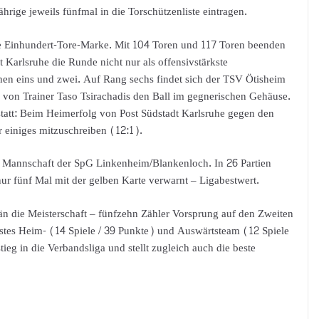
rige jeweils fünfmal in die Torschützenliste eintragen.
ie Einhundert-Tore-Marke. Mit 104 Toren und 117 Toren beenden
 Karlsruhe die Runde nicht nur als offensivstärkste
nen eins und zwei. Auf Rang sechs findet sich der TSV Ötisheim
 von Trainer Taso Tsirachadis den Ball im gegnerischen Gehäuse.
 statt: Beim Heimerfolg von Post Südstadt Karlsruhe gegen den
 einiges mitzuschreiben (12:1).
e Mannschaft der SpG Linkenheim/Blankenloch. In 26 Partien
ur fünf Mal mit der gelben Karte verwarnt – Ligabestwert.
än die Meisterschaft – fünfzehn Zähler Vorsprung auf den Zweiten
estes Heim- (14 Spiele / 39 Punkte) und Auswärtsteam (12 Spiele
ieg in die Verbandsliga und stellt zugleich auch die beste