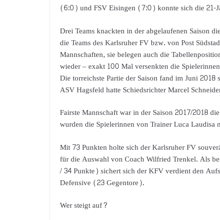
(6:0) und FSV Eisingen (7:0) konnte sich die 21-Jäh
Drei Teams knackten in der abgelaufenen Saison d
die Teams des Karlsruher FV bzw. von Post Südstadt
Mannschaften, sie belegen auch die Tabellenpositio
wieder – exakt 100 Mal versenkten die Spielerinnen
Die torreichste Partie der Saison fand im Juni 2018
ASV Hagsfeld hatte Schiedsrichter Marcel Schneider
Fairste Mannschaft war in der Saison 2017/2018 di
wurden die Spielerinnen von Trainer Luca Laudisa n
Mit 73 Punkten holte sich der Karlsruher FV souver
für die Auswahl von Coach Wilfried Trenkel. Als b
/ 34 Punkte) sichert sich der KFV verdient den Aufst
Defensive (23 Gegentore).
Wer steigt auf?