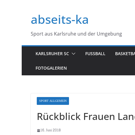
Zum
Inhalt
abseits-ka
springen
Sport aus Karlsruhe und der Umgebung
KARLSRUHER SC
FUSSBALL
BASKETB
FOTOGALERIEN
SPORT ALLGEMEIN
Rückblick Frauen Lan
16. Juni 2018